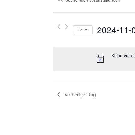
Suche
Schlüsselwort
und
eingeben.
Ansichten,
Suche
2024-11-
nach
Navigation
Heute
Veranstaltungen
Datum
Schlüsselwort.
wählen.
Keine Veran
Vorheriger Tag