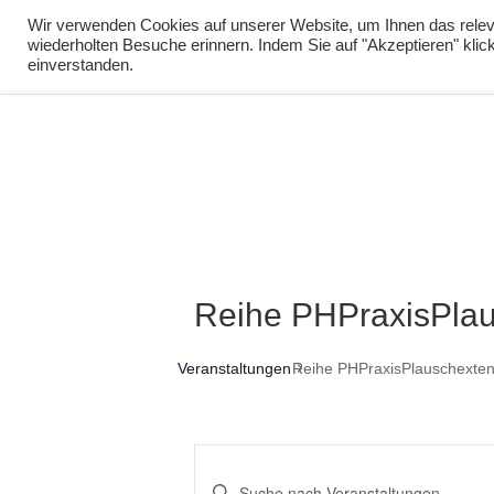
info@virtuelle-ph.at
Wir verwenden Cookies auf unserer Website, um Ihnen das releva
wiederholten Besuche erinnern. Indem Sie auf "Akzeptieren" kli
zur Lernumgebu
einverstanden.
Reihe PHPraxisPla
Veranstaltungen
Reihe PHPraxisPlauschexte
Veranstaltungen
Bitte