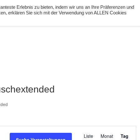
nteste Erlebnis zu bieten, indem wir uns an Ihre Präferenzen und
cken, erklären Sie sich mit der Verwendung von ALLEN Cookies
ng
Podcast
#digiPH9
Lernideen
Angebote
uschextended
nded
Veranstaltu
Liste
Monat
Tag
Ansichten-
Suche Veranstaltungen