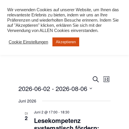
info@virtuelle-ph.at
Wir verwenden Cookies auf unserer Website, um Ihnen das
relevanteste Erlebnis zu bieten, indem wir uns an Ihre
Präferenzen und wiederholten Besuche erinnern. Indem Sie
auf "Akzeptieren" klicken, erklären Sie sich mit der
Verwendung von ALLEN Cookies einverstanden.
Cookie Einstellungen
Akzeptieren
Veranstalt
Veranst
Suche
Liste
Ansicht
2026-06-02
 - 
2026-08-06
Suche
Navigat
und
Datum
Juni 2026
wählen.
Ansichten,
Juni 2 @ 17:00
-
18:30
Navigation
DI
2
​​Lesekompetenz
systematisch fördern: