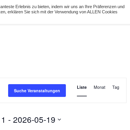
nteste Erlebnis zu bieten, indem wir uns an Ihre Präferenzen und
cken, erklären Sie sich mit der Verwendung von ALLEN Cookies
ng
Podcast
#digiPH9
Lernideen
Angebote
Veranstaltu
Liste
Monat
Tag
Ansichten-
Suche Veranstaltungen
Navigation
11
 - 
2026-05-19