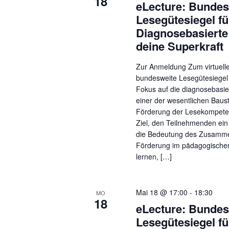
18
eLecture: Bundes
Lesegütesiegel fü
Diagnosebasierte
deine Superkraft
Zur Anmeldung Zum virtuel
bundesweite Lesegütesiegel 
Fokus auf die diagnosebasie
einer der wesentlichen Baus
Förderung der Lesekompeten
Ziel, den Teilnehmenden ein
die Bedeutung des Zusamme
Förderung im pädagogischen 
lernen, […]
Mai 18 @ 17:00
-
18:30
MO
18
eLecture: Bundes
Lesegütesiegel fü