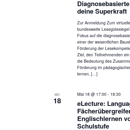
Diagnosebasierte
deine Superkraft
Zur Anmeldung Zum virtuel
bundesweite Lesegütesiegel 
Fokus auf die diagnosebasie
einer der wesentlichen Baus
Förderung der Lesekompeten
Ziel, den Teilnehmenden ein
die Bedeutung des Zusamme
Förderung im pädagogischen 
lernen, […]
Mai 18 @ 17:00
-
18:30
MO
18
eLecture: Langua
Fächerübergreif
Englischlernen vo
Schulstufe