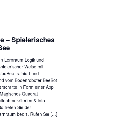
se – Spielerisches
Bee
en Lernraum Logik und
pielerischer Weise mit
boBee trainiert und
nd vom Bodenroboter BeeBot
schritte in Form einer App
l: Magisches Quadrat
eilnahmekriterien & Info
o treten Sie der
Lernraum bei: 1. Rufen Sie […]