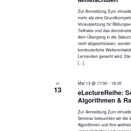
Zur Anmeldung Zum virtuellen
mehr als eine Grundkompeten
Voraussetzung für Bildungser
Teilhabe und das demokrat
dem Übergang in die Sekunda
nicht abgeschlossen, sondern
kontinuierliche Weiterentwick
Lernenden gerecht wird. ​Die
[…]
Mai 13 @ 17:00
-
18:30
MI
13
eLectureReihe: S
Algorithmen & Ra
Zur Anmeldung Zum virtuell
Seminar beleuchten wir die 
Algorithmen und ihre weitre