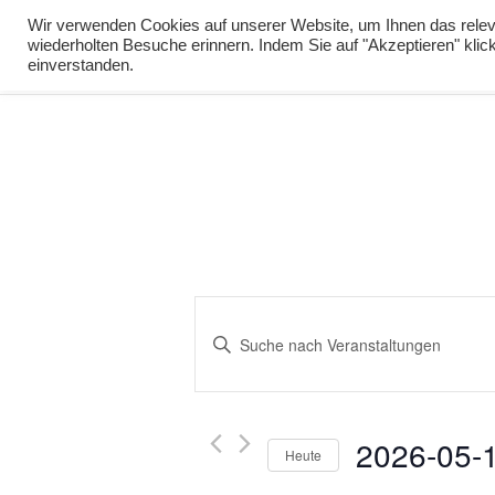
info@virtuelle-ph.at
Wir verwenden Cookies auf unserer Website, um Ihnen das releva
wiederholten Besuche erinnern. Indem Sie auf "Akzeptieren" kli
zur Lernumgebu
einverstanden.
Veranstaltungen
Bitte
Suche
Schlüsselwort
und
eingeben.
Ansichten,
Suche
2026-05-
nach
Navigation
Heute
Veranstaltungen
Datum
Schlüsselwort.