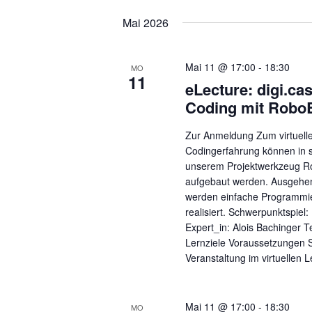
wählen.
Mai 2026
Mai 11 @ 17:00
-
18:30
MO
11
eLecture: digi.ca
Coding mit Robo
Zur Anmeldung Zum virtuell
Codingerfahrung können in s
unserem Projektwerkzeug Ro
aufgebaut werden. Ausgehe
werden einfache Programmier
realisiert. Schwerpunktspie
Expert_in: Alois Bachinger T
Lernziele Voraussetzungen S
Veranstaltung im virtuellen 
Mai 11 @ 17:00
-
18:30
MO