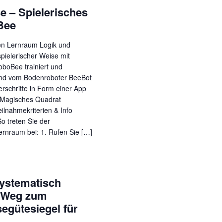
se – Spielerisches
Bee
en Lernraum Logik und
pielerischer Weise mit
boBee trainiert und
nd vom Bodenroboter BeeBot
schritte in Form einer App
l: Magisches Quadrat
eilnahmekriterien & Info
o treten Sie der
Lernraum bei: 1. Rufen Sie […]
systematisch
m Weg zum
egütesiegel für