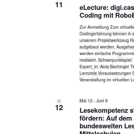
11
eLecture: digi.ca
Coding mit Robo
Zur Anmeldung Zum virtuell
Codingerfahrung können in s
unserem Projektwerkzeug Ro
aufgebaut werden. Ausgehe
werden einfache Programmier
realisiert. Schwerpunktspie
Expert_in: Alois Bachinger T
Lernziele Voraussetzungen S
Veranstaltung im virtuellen 
Mai 12
-
Juni 9
DI
12
​​Lesekompetenz 
fördern: Auf de
bundesweiten Les
Mittelschulen​