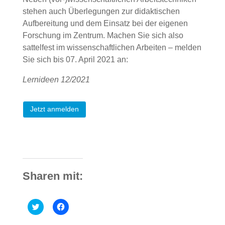
stehen auch Überlegungen zur didaktischen
Aufbereitung und dem Einsatz bei der eigenen
Forschung im Zentrum. Machen Sie sich also
sattelfest im wissenschaftlichen Arbeiten – melden
Sie sich bis 07. April 2021 an:
Lernideen 12/2021
Jetzt anmelden
Sharen mit:
C
C
l
l
i
i
c
c