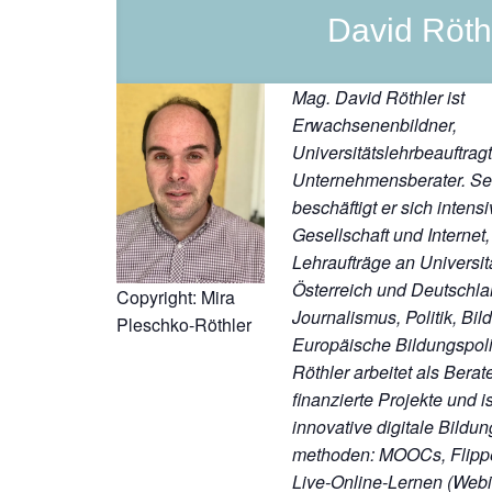
David Röth
Mag. David Röthler ist
Erwachsenenbildner,
Universitätslehrbeauftrag
Unternehmensberater. Sei
beschäftigt er sich intensi
Gesellschaft und Internet,
Lehraufträge an Universit
Österreich und Deutschl
Copyright: Mira
Journalismus, Politik, Bil
Pleschko-Röthler
Europäische Bildungspoli
Röthler arbeitet als Berat
finanzierte Projekte und is
innovative digitale Bildu
methoden: MOOCs, Flipp
Live-Online-Lernen (Web