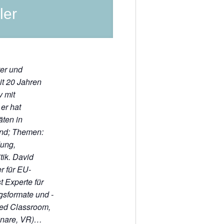
ler
ter und
t 20 Jahren
v mit
 er hat
äten in
and; Themen:
dung,
tik. David
er für EU-
t Experte für
ngsformate und -
ed Classroom,
inare, VR)…