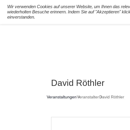
info@virtuelle-ph.at
Wir verwenden Cookies auf unserer Website, um Ihnen das releva
wiederholten Besuche erinnern. Indem Sie auf "Akzeptieren" kli
zur Lernumgebu
einverstanden.
David Röthler
Veranstaltungen
Veranstalter
David Röthler