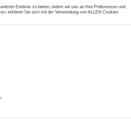
nteste Erlebnis zu bieten, indem wir uns an Ihre Präferenzen und
cken, erklären Sie sich mit der Verwendung von ALLEN Cookies
ng
Podcast
#digiPH9
Lernideen
Angebote
z