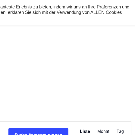
nteste Erlebnis zu bieten, indem wir uns an Ihre Präferenzen und
cken, erklären Sie sich mit der Verwendung von ALLEN Cookies
ng
Podcast
#digiPH9
Lernideen
Angebote
Veranstaltu
Liste
Monat
Tag
Ansichten-
Suche Veranstaltungen