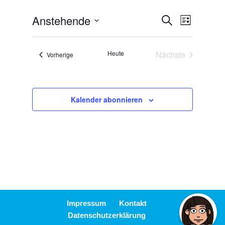
Anstehende
Veranstalt
Veranst
Suche
Liste
Ansicht
Suche
Datum
Navigat
wählen.
und
Heute
Nächste
Veranstaltungen
Vorherige
Ansichten,
Veranstaltunge
Navigation
Kalender abonnieren
Impressum
Kontakt
Datenschutzerklärung