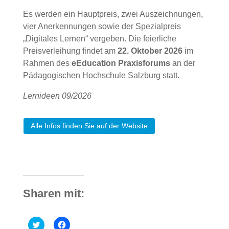
Es werden ein Hauptpreis, zwei Auszeichnungen,
vier Anerkennungen sowie der Spezialpreis
„Digitales Lernen“ vergeben. Die feierliche
Preisverleihung findet am
22. Oktober 2026
im
Rahmen des
eEducation Praxisforums
an der
Pädagogischen Hochschule Salzburg statt.
Lernideen 09/2026
Alle Infos finden Sie auf der Website
Sharen mit:
C
C