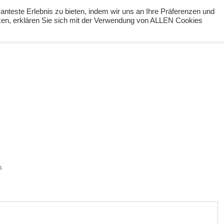
nteste Erlebnis zu bieten, indem wir uns an Ihre Präferenzen und
cken, erklären Sie sich mit der Verwendung von ALLEN Cookies
ng
Podcast
#digiPH9
Lernideen
Angebote
s