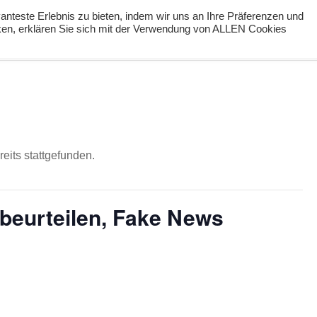
nteste Erlebnis zu bieten, indem wir uns an Ihre Präferenzen und
cken, erklären Sie sich mit der Verwendung von ALLEN Cookies
ng
Podcast
#digiPH9
Lernideen
Angebote
eits stattgefunden.
 beurteilen, Fake News