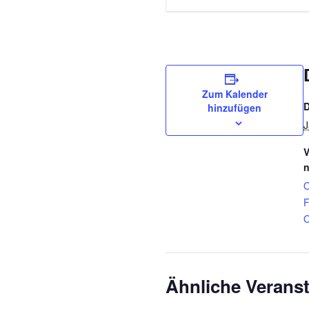
Zum Kalender
hinzufügen
J
V
n
O
F
O
Ähnliche Verans