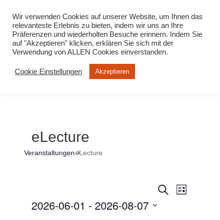
info@virtuelle-ph.at
Wir verwenden Cookies auf unserer Website, um Ihnen das
relevanteste Erlebnis zu bieten, indem wir uns an Ihre
Präferenzen und wiederholten Besuche erinnern. Indem Sie
auf "Akzeptieren" klicken, erklären Sie sich mit der
Verwendung von ALLEN Cookies einverstanden.
Cookie Einstellungen
Akzeptieren
eLecture
Veranstaltungen
eLecture
Veranstalt
Veranst
Suche
Liste
Ansicht
2026-06-01
 - 
2026-08-07
Suche
Navigat
Datum