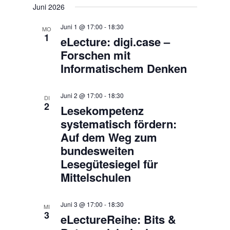
und
Juni 2026
wählen.
Ansichten,
Juni 1 @ 17:00
-
18:30
Navigation
MO
1
eLecture: digi.case –
Forschen mit
Informatischem Denken
Juni 2 @ 17:00
-
18:30
DI
2
​​Lesekompetenz
systematisch fördern:
Auf dem Weg zum
bundesweiten
Lesegütesiegel für
Mittelschulen​
Juni 3 @ 17:00
-
18:30
MI
3
eLectureReihe: Bits &