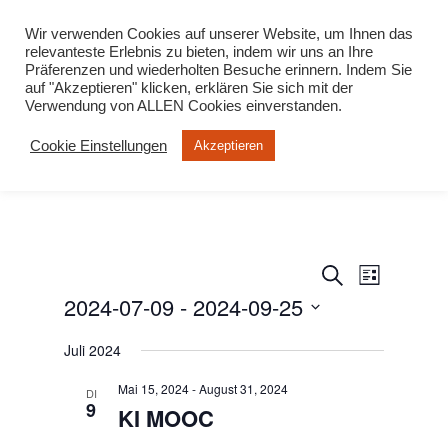
info@virtuelle-ph.at
Wir verwenden Cookies auf unserer Website, um Ihnen das
relevanteste Erlebnis zu bieten, indem wir uns an Ihre
Präferenzen und wiederholten Besuche erinnern. Indem Sie
auf "Akzeptieren" klicken, erklären Sie sich mit der
Verwendung von ALLEN Cookies einverstanden.
Cookie Einstellungen
Akzeptieren
Veranstalt
Veranst
Suche
Liste
Ansicht
2024-07-09
 - 
2024-09-25
Suche
Navigat
und
Datum
Juli 2024
wählen.
Ansichten,
Mai 15, 2024
-
August 31, 2024
Navigation
DI
9
KI MOOC