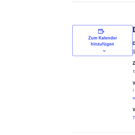
Zum Kalender
hinzufügen
S
Z
1
V
:
e
V
T