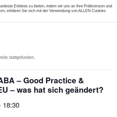
nteste Erlebnis zu bieten, indem wir uns an Ihre Präferenzen und
cken, erklären Sie sich mit der Verwendung von ALLEN Cookies
ng
Podcast
#digiPH9
Lernideen
Angebote
eits stattgefunden.
 ABA – Good Practice &
EU – was hat sich geändert?
-
18:30