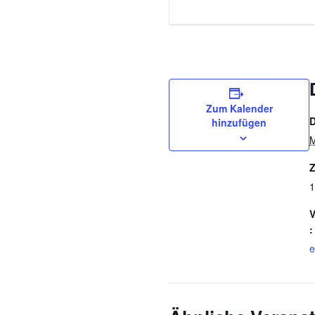
Zum Kalender
hinzufügen
M
Z
1
V
:
e