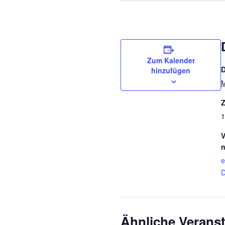
Zum Kalender
hinzufügen
M
Z
1
V
n
e
Ähnliche Verans