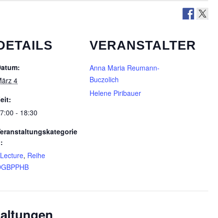
DETAILS
VERANSTALTER
Datum:
Anna Maria Reumann-
Buczolich
ärz 4
Helene Piribauer
eit:
7:00 - 18:30
eranstaltungskategorie
:
Lecture
,
Reihe
DGBPPHB
taltungen