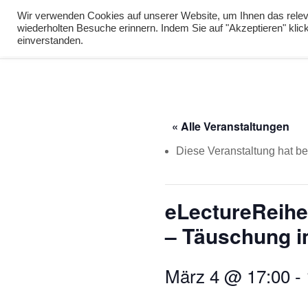
info@virtuelle-ph.at
Wir verwenden Cookies auf unserer Website, um Ihnen das releva
wiederholten Besuche erinnern. Indem Sie auf "Akzeptieren" kli
zur Lernumgebu
einverstanden.
« Alle Veranstaltungen
Diese Veranstaltung hat ber
eLectureReihe
– Täuschung i
März 4 @ 17:00
-