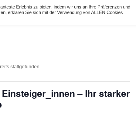
nteste Erlebnis zu bieten, indem wir uns an Ihre Präferenzen und
cken, erklären Sie sich mit der Verwendung von ALLEN Cookies
ng
Podcast
#digiPH9
Lernideen
Angebote
eits stattgefunden.
Einsteiger_innen – Ihr starker
b