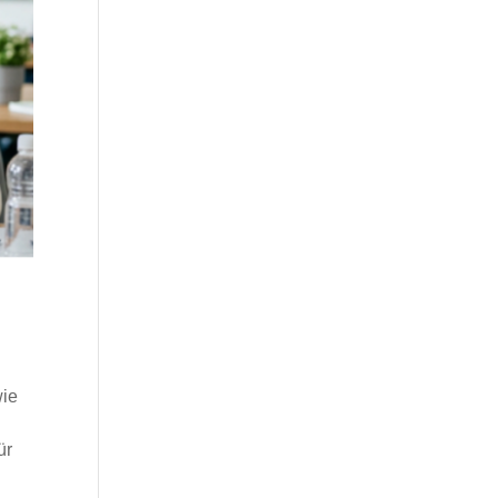
wie
ür