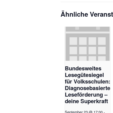
Ähnliche Verans
​​Bundesweites
Lesegütesiegel
für Volksschulen:
Diagnosebasierte
Leseförderung –
deine Superkraft​
September 23 @ 17:00
-