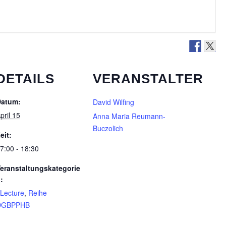
DETAILS
VERANSTALTER
Datum:
David Wilfing
pril 15
Anna Maria Reumann-
Buczolich
eit:
7:00 - 18:30
eranstaltungskategorie
:
Lecture
,
Reihe
DGBPPHB