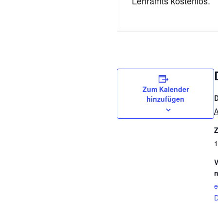
Lehramts kostenlos.
Zum Kalender
hinzufügen
A
Z
1
V
n
e